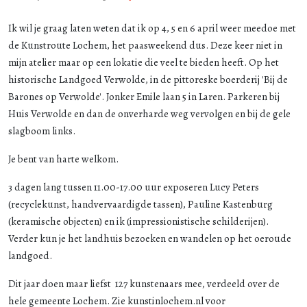
Ik wil je graag laten weten dat ik op 4, 5 en 6 april weer meedoe met
de Kunstroute Lochem, het paasweekend dus. Deze keer niet in
mijn atelier maar op een lokatie die veel te bieden heeft. Op het
historische Landgoed Verwolde, in de pittoreske boerderij 'Bij de
Barones op Verwolde'. Jonker Emile laan 5 in Laren. Parkeren bij
Huis Verwolde en dan de onverharde weg vervolgen en bij de gele
slagboom links.
Je bent van harte welkom.
3 dagen lang tussen 11.00-17.00 uur exposeren Lucy Peters
(recyclekunst, handvervaardigde tassen), Pauline Kastenburg
(keramische objecten) en ik (impressionistische schilderijen).
Verder kun je het landhuis bezoeken en wandelen op het oeroude
landgoed.
Dit jaar doen maar liefst 127 kunstenaars mee, verdeeld over de
hele gemeente Lochem. Zie
kunstinlochem.nl
voor