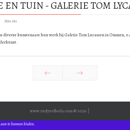
E EN TUIN - GALERIE TOM LY
Hits: 382
diverse kunstenaars hun werk bij Galerie Tom Lucassen in Ommen, o.a. 1
lderkunst.
Vorige
Volgende
www.rudyvolbeda.com © 2026 │
e aan te kunnen bieden.