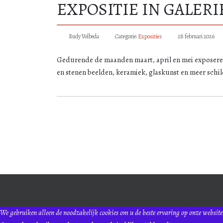
EXPOSITIE IN GALERI
Rudy Volbeda
Categorie:
Exposities
28 februari 2026
Gedurende de maanden maart, april en mei exposeren 
en stenen beelden, keramiek, glaskunst en meer schi
We gebruiken alleen de noodzakelijk cookies om u de beste ervaring op onze websit